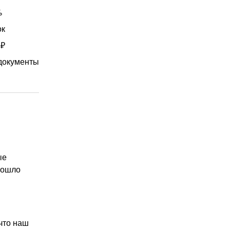
%
ок
 ₽
документы
ые
прошло
что наш