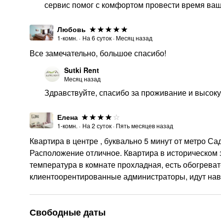
сервис помог с комфортом провести время ваш
Любовь
1-комн.
·
На
6
суток
·
Месяц назад
Все замечательно, большое спасибо!
Sutki Rent
Месяц назад
Здравствуйте, спасибо за проживание и высоку
Елена
1-комн.
·
На
2
суток
·
Пять месяцев назад
Квартира в центре , буквально 5 минут от метро Са
Расположение отличное. Квартира в историческом з
температура в комнате прохладная, есть обогревате
клиентоорентированные администраторы, идут нав
Свободные даты