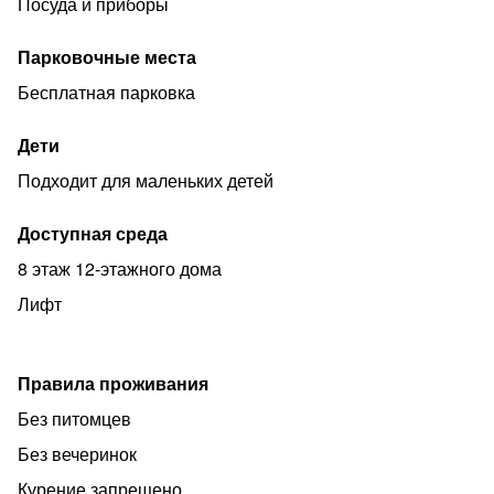
Посуда и приборы
Квартира предоставляется лицам старше 21 года.
Мы не являемся агентством и не предоставляем
Парковочные места
гостиничных услуг, поэтому нет комиссий и переплат.
Бесплатная парковка
Заселение проводим в удобное для Вас время. Есть
возможность раннего бронирования. Для оформления
Дети
договора аренды требуется наличие оригинала
Подходит для маленьких детей
паспорта.
Доступная среда
8 этаж 12-этажного дома
Лифт
Правила проживания
Без питомцев
Без вечеринок
Курение запрещено