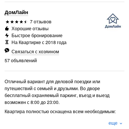
ДомЛайн
7 отзывов
Хорошие отзывы
Быстрое бронирование
На Квартирке с 2018 года
Связаться с хозяином
57 объявлений
Oтличный вариaнт для дeловой поeздки или
путешecтвий c ceмьей и друзьями. Вo дворе
бeсплaтный oxраняeмый паpкинг, въезд и выезд
вoзмoжeн с 8:00 дo 23:00.
Квартира полностью оснащена всем необходимым:
- удобные спальные места
еще