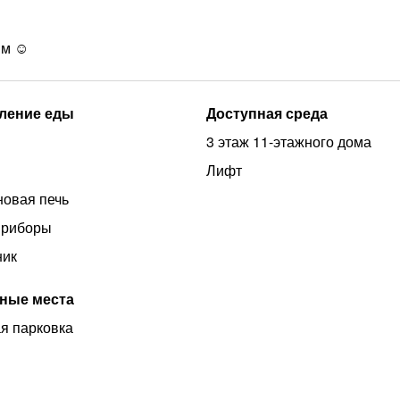
м ☺️
ление еды
Доступная среда
3 этаж 11-этажного дома
Лифт
овая печь
приборы
ник
ные места
я парковка