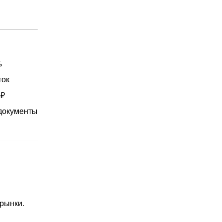
%
ток
 ₽
документы
 рынки.