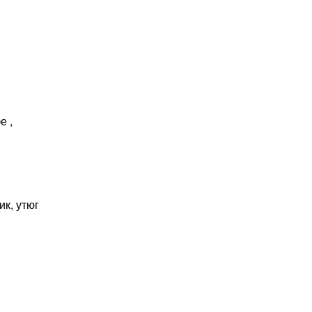
е ,
ик, утюг