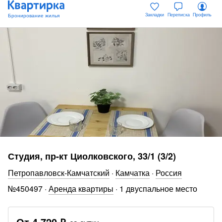
Закладки
Переписка
Профиль
Студия, пр-кт Циолковского, 33/1 (3/2)
Петропавловск-Камчатский
·
Камчатка
·
Россия
№
450497
·
Аренда квартиры
·
1 двуспальное место
От
4 720 ₽