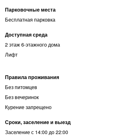
1. У нас не курят (любые виды курения) Место для
Парковочные места
курения организовано на 1 этаже
Бесплатная парковка
2. Не больше 2-х человек, вечеринки и громкий шум
запрещен, мы очень любим наших соседей
Доступная среда
3. К сожалению с питомцами у нас нельзя.
2 этаж 6-этажного дома
Залог 5000₽, возвращается после проверки квартиры
Лифт
горничной.
Перед заселением необходимо подписать договор
оферты и предоставить фото паспорта.
Правила проживания
Заезд после 14:00, Выезд до 12:00.
Без питомцев
Без вечеринок
Курение запрещено
Сроки, заселение и выезд
Заселение с 14:00 до 22:00