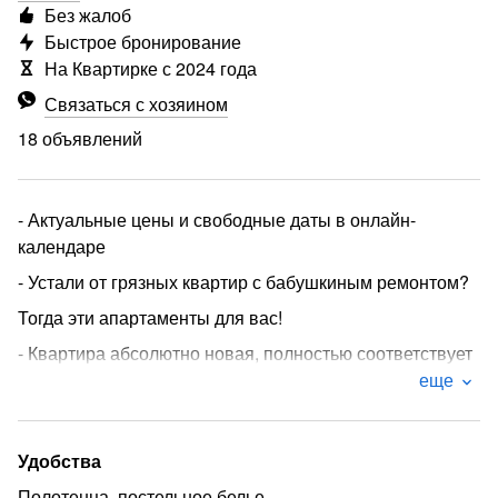
Без жалоб
Быстрое бронирование
На Квартирке с 2024 года
Связаться с хозяином
18 объявлений
- Актуальные цены и свободные даты в онлайн-
календаре
- Устали от грязных квартир с бабушкиным ремонтом?
Тогда эти апартаменты для вас!
- Квартира абсолютно новая, полностью соответствует
фото, чистоту гарантируем.
еще
Вы будите чувствовать себя как дома, ведь для этого
мы создали все условия.
Удобства
* Вечер можно провести за просмотром фильма:
Полотенца, постельное белье