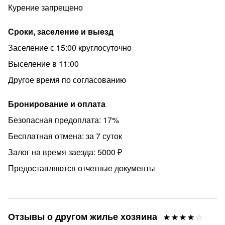
Курение запрещено
Пишите в личные сообщения — расскажем подробнее
и поможем с бронированием!
Сроки, заселение и выезд
В квартире установлен проточный водонагреватель. С
Заселение с 15:00 круглосуточно
23 июня по 2 июля в квартире будет отсутствовать
Выселение в 11:00
горячее водоснабжение, в связи с плановым
отключением Мосводоканала.
Другое время по согласованию
Бронирование и оплата
Безопасная предоплата: 17%
Бесплатная отмена: за 7 суток
Залог на время заезда: 5000 ₽
Предоставляются отчетные документы
Отзывы о другом жилье хозяина