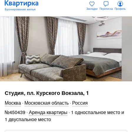
Закладки
Переписка
Профиль
Студия, пл. Курского Вокзала, 1
Москва
·
Московская область
·
Россия
№
450439
·
Аренда квартиры
·
1 односпальное место и
1 двуспальное место