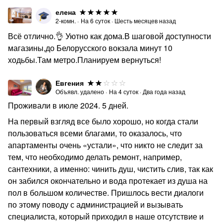
елена
2-комн.
·
На
6
суток
·
Шесть месяцев назад
Всё отлично.👌 Уютно как дома.В шаговой доступности
магазины,до Белорусского вокзала минут 10
ходьбы.Там метро.Планируем вернуться!
Евгения
Объявл. удалено
·
На
4
суток
·
Два года назад
Проживали в июле 2024. 5 дней.
На первый взгляд все было хорошо, но когда стали
пользоваться всеми благами, то оказалось, что
апартаменты очень «устали», что никто не следит за
тем, что необходимо делать ремонт, например,
сантехники, а именно: чинить душ, чистить слив, так как
он забился окончательно и вода протекает из душа на
пол в большом количестве. Пришлось вести диалоги
по этому поводу с администрацией и вызывать
специалиста, который приходил в наше отсутствие и