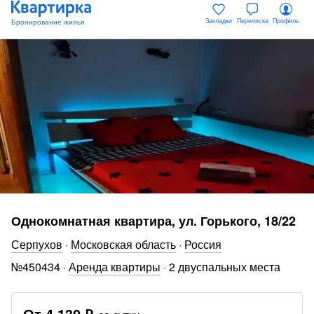
Закладки
Переписка
Профиль
Однокомнатная квартира, ул. Горького, 18/22
Серпухов
·
Московская область
·
Россия
№
450434
·
Аренда квартиры
·
2 двуспальных места
От
4 130 ₽