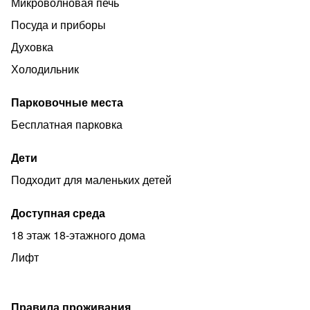
Микроволновая печь
Как добраться на метро: последний вагон из центра
Посуда и приборы
выход №5, далее по улице Мячковский бульвар. Рядом
с домом парк с пруда. Развитая инфраструктура, рядом
Духовка
супермаркеты и 4 торговых центра.
Холодильник
Заселение проводим в удобное для Вас время. Есть
возможность раннего бронирования. Для оформления
Парковочные места
договора аренды требуется наличие оригинала
Бесплатная парковка
паспорта.
Дети
Подходит для маленьких детей
Доступная среда
18 этаж 18-этажного дома
Лифт
Правила проживания