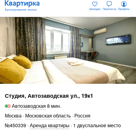
Закладки
Переписка
Профиль
Студия, Автозаводская ул., 19к1
Автозаводская
8 мин
.
Москва
·
Московская область
·
Россия
№
450339
·
Аренда квартиры
·
1 двуспальное место