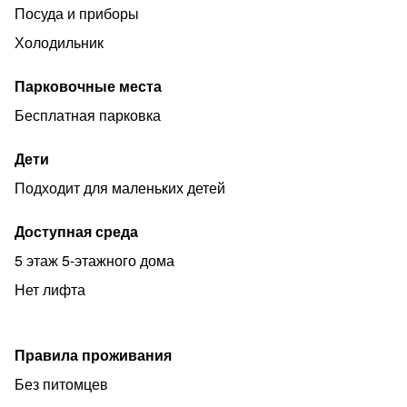
Посуда и приборы
Квартира предоставляется лицам старше 21 года.
Холодильник
Мы ценим комфорт наших гостей и окружающих,
поэтому:
Парковочные места
- В квартире запрещено курить
Бесплатная парковка
- Устраивать вечеринки и шуметь после 23: 00
Как добраться на метро: первый вагон из центра выход
Дети
№1. В шаговой доступности цска арена, акватория зил
Подходит для маленьких детей
в 10 минутах езды парк развлечений остров мечты.
Развитая инфраструктура со всем необходимым:
Доступная среда
аптеки, магазины, кинотеатры.
5 этаж 5-этажного дома
Нет лифта
Правила проживания
Без питомцев