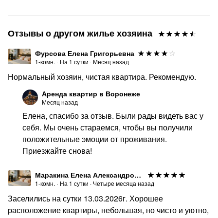
* Фото полностью соответствуют реальности —
пройдена видеопроверка.
Отзывы о другом жилье хозяина
* Квартира под охраной, ведётся наружное
видеонаблюдение.
Фурсова Елена Григорьевна
1-комн.
·
На
1
сутки
·
Месяц назад
✅Не ждите — бронируйте прямо сейчас, пока квартира
Нормальный хозяин, чистая квартира. Рекомендую.
свободна на ваши даты!
Аренда квартир в Воронеже
Месяц назад
Елена, спасибо за отзыв. Были рады видеть вас у
себя. Мы очень стараемся, чтобы вы получили
положительные эмоции от проживания.
Приезжайте снова!
Маракина Елена Александровна
1-комн.
·
На
1
сутки
·
Четыре месяца назад
Заселились на сутки 13.03.2026г. Хорошее
расположение квартиры, небольшая, но чисто и уютно,