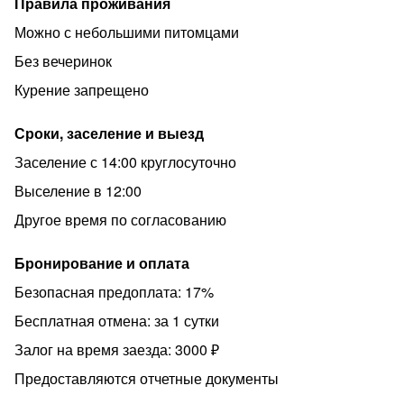
Правила проживания
отдыха.
Можно с небольшими питомцами
✅Условия проживания
Без вечеринок
* Заезд с 14:00, выезд до 12:00.
Курение запрещено
Ранний заезд и поздний выезд — за доплату.
* Залог 3000 р. (возвращается после уборки).
Сроки, заселение и выезд
* Заселение по паспорту только совершеннолетних.
Заселение с 14:00 круглосуточно
* Соблюдение тишины с 22:00 до 08:00.
Выселение в 12:00
* Размещение с питомцами — по согласованию, за
Другое время по согласованию
доплату.
⛔️Запрещено
Бронирование и оплата
* Мероприятия, вечеринки и шумные компании.
Безопасная предоплата: 17%
* Курение (сигареты, кальян и т.д.), даже на балконе.
Бесплатная отмена: за 1 сутки
За нарушение правил проживания предусмотрен
Залог на время заезда: 3000 ₽
штраф.
Предоставляются отчетные документы
✅Гарантии