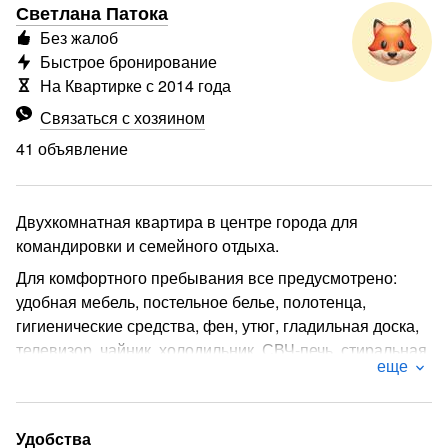
Светлана Патока
Без жалоб
Быстрое бронирование
На Квартирке с 2014 года
Связаться с хозяином
41 объявление
Двухкомнатная квартира в центре города для
командировки и семейного отдыха.
Для комфортного пребывания все предусмотрено:
удобная мебель, постельное белье, полотенца,
гигиенические средства, фен, утюг, гладильная доска,
телевизор, чайник. холодильник. СВЧ-печь, стиральная
еще
машина, сушилка для белья, кухня готова для
приготовления домашней еды,
Wi-FI позволит смотреть любимые фильмы
Удобства