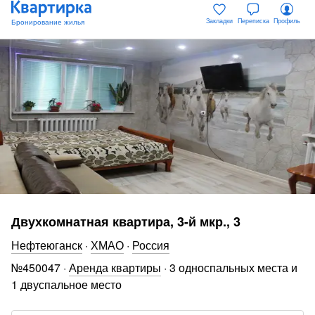
Закладки
Переписка
Профиль
Двухкомнатная квартира, 3-й мкр., 3
Нефтеюганск
·
ХМАО
·
Россия
№
450047
·
Аренда квартиры
·
3 односпальных места и
1 двуспальное место