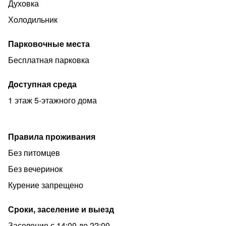
Духовка
гости которые ценят свое время выбирают честность и
Холодильник
уважение в общении и в заселении - Которое в
дальнейшем перерастает в доверие к нашей команде.
Парковочные места
Бесплатная парковка
Доступная среда
1 этаж 5-этажного дома
Правила проживания
Без питомцев
Без вечеринок
Курение запрещено
Сроки, заселение и выезд
Заселение с 14:00 до 22:00