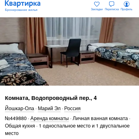
Закладки
Переписка
Профиль
Комната, Водопроводный пер., 4
Йошкар-Ола
·
Марий Эл
·
Россия
№
449880
·
Аренда комнаты
·
Личная ванная комната
·
Общая кухня
·
1 односпальное место и 1 двуспальное
место