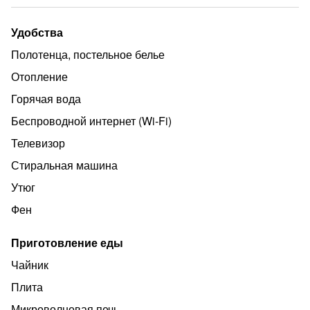
Заселение по паспорту. При заселении берётся залог в
размере 2000 рублей
Удобства
Полотенца, постельное белье
Отопление
Горячая вода
Беспроводной интернет (Wi‑Fi)
Телевизор
Стиральная машина
Утюг
Фен
Приготовление еды
Чайник
Плита
Микроволновая печь