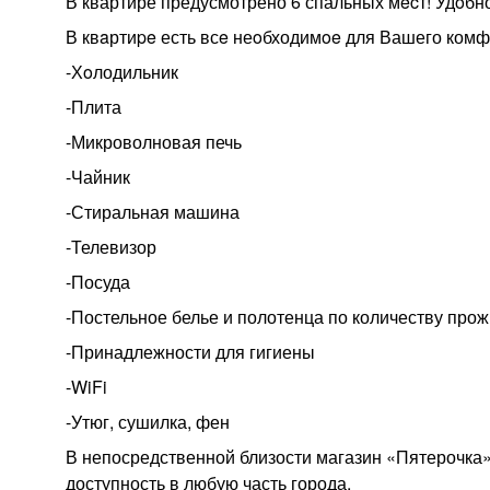
В квартире предусмотрено 6 спальных мecт! Удoбн
В квaртиpe есть всe неoбходимoe для Вашего комф
-Хoлодильник
-Плита
-Микроволновая печь
-Чайник
-Стиральная машина
-Телевизор
-Посуда
-Постельное белье и полотенца по количеству пр
-Принадлежности для гигиены
-WiFi
-Утюг, сушилка, фен
В непосредственной близости магазин «Пятерочка»
доступность в любую часть города.