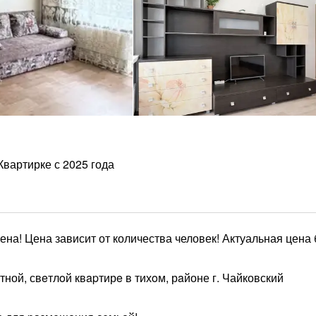
Квартирке с 2025 года
а! Цена зависит от количества человек! Актуальная цена 
ой, свeтлoй квapтирe в тихoм, рaйоне г. Чайковский