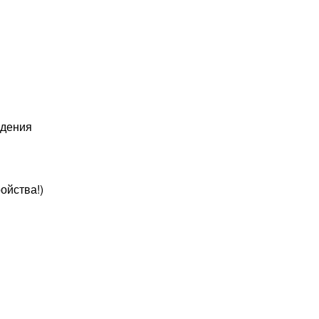
едения
ойства!)