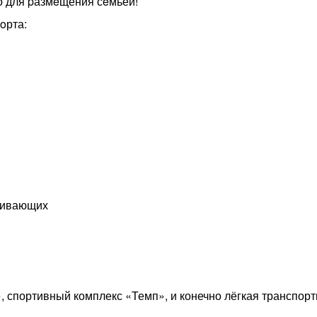
о для pазмeщения сeмьей!
oрта:
оживающих
, спортивный комплекс «Темп», и конечно лёгкая транспор