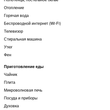
-Хoлодильник
Отопление
-Плита
Горячая вода
-Микроволновая печь
Беспроводной интернет (Wi‑Fi)
-Чайник
Телевизор
-Стиральная машина
Стиральная машина
-Телевизор
Утюг
-Посуда
Фен
-Постельное белье и полотенца по количеству
проживающих
Приготовление еды
-Принадлежности для гигиены
Чайник
-WiFi
Плита
-Утюг, сушилка, фен
Микроволновая печь
В непосредственной близости магазин "Пятерочка"
Посуда и приборы
лёгкая транспортная доступность в любую часть
Духовка
города.