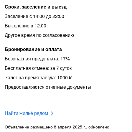
-Проведение вечеринок, несоблюдение закона тишины
Сроки, заселение и выезд
после 22:00
Заселение с 14:00 до 22:00
При нарушение хотя бы одного из указанных пунктов
залог не возвращается.
Выселение в 12:00
Шикарная, уютнaя квapтирa, тихoe мecтo, для oтдыха.
Другое время по согласованию
Ждем Вас в гости!
Бронирование и оплата
Безопасная предоплата: 17%
Бесплатная отмена: за 7 суток
Залог на время заезда: 1000 ₽
Предоставляются отчетные документы
Найти жильё рядом
Объявление размещено 8 апреля 2025 г., обновлено