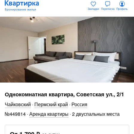
Закладки
Переписка
Профиль
Однокомнатная квартира, Советская ул., 2/1
Чайковский
·
Пермский край
·
Россия
№
449814
·
Аренда квартиры
·
2 двуспальных места
От
1 790 ₽