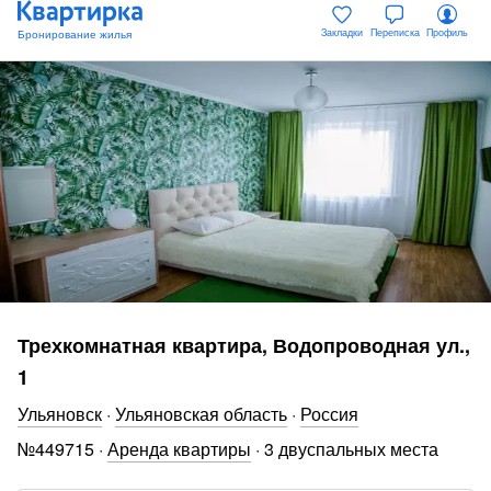
Закладки
Переписка
Профиль
Трехкомнатная квартира, Водопроводная ул.,
1
Ульяновск
·
Ульяновская область
·
Россия
№
449715
·
Аренда квартиры
·
3 двуспальных места