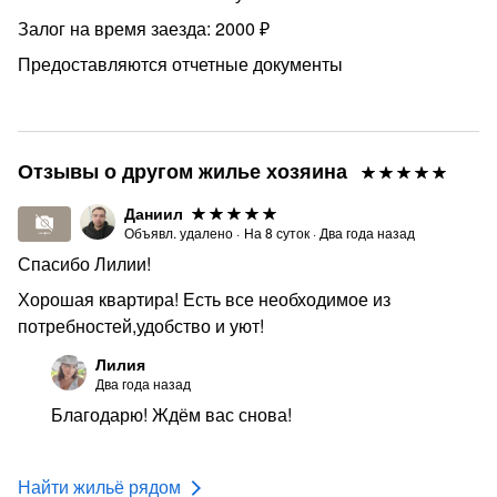
И, конечно, всегда качественная уборка с
Залог на время заезда: 2000 ₽
дезинфекцией после каждого гостя.
Предоставляются отчетные документы
‼️ ВАЖНАЯ ИНФОРМАЦИЯ ‼️
Заезд с 14-00, выезд до 12-00, но если есть
возможность заселяем в удобное время для гостей
При заезде необходимо оплатить страховой залог 2
Отзывы о другом жилье хозяина
000 р. Вы получите внесенную сумму во время
Даниил
регистрации отъезда. После проверки состояния
Объявл. удалено
·
На
8
суток
·
Два года назад
объекта размещения залог будет полностью
Спасибо Лилии!
возвращен.
Хорошая квартира! Есть все необходимое из
Для регистрации заезда нужно показать паспорт. Это
потребностей,удобство и уют!
необходимое условие для регистрации.
Лилия
❌ Квартира не сдаётся для вечеринок и проведения
Два года назад
увеселительных мероприятий❌
Благодарю! Ждём вас снова!
КУРЕНИЕ В КВАРТИРЕ ЗАПРЕЩЕНО
Стоимость зависит от количества суток и количества
Найти жильё рядом