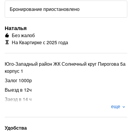
Бронирование приостановлено
Наталья
Без жалоб
На Квартирке с 2025 года
Юго-Западный район ЖК Солнечный круг Пирогова 5а
корпус 1
Залог 1000р
Выезд в 12ч
Заезд в 14 ч
еще
Курение возможно на общем балконе
Безумно красивая, нежная квартирка с великолепным
видом из окна.
Удобства