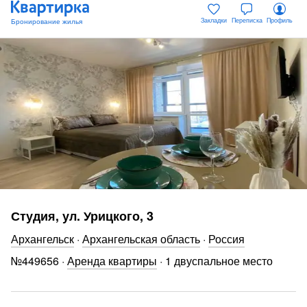
Закладки
Переписка
Профиль
Студия, ул. Урицкого, 3
Архангельск
·
Архангельская область
·
Россия
№
449656
·
Аренда квартиры
·
1 двуспальное место