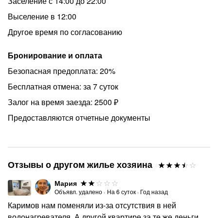
Заселение с 14:00 до 22:00
БЕЗ ВОЗВРАТА УПЛАЧЕННОЙ ЗА ПРОЖИВАНИЕ
Выселение в 12:00
СУММЫ!!!
Другое время по согласованию
⛔️ Мы заботимся о комфорте не только наших гостей ,
но и наших дорогих соседей , поэтому вечеринки и
Бронирование и оплата
мероприятия не допустимы в наших квартирах, а также
необходимо соблюдать правила дома и закон тишины с
Безопасная предоплата: 20%
22 до 8.
Бесплатная отмена: за 7 суток
ФОТО РЕАЛЬНЫЕ‼️
Залог на время заезда: 2500 ₽
Предоставляются отчетные документы
Отзывы о другом жилье хозяина
Мария
Объявл. удалено
·
На
6
суток
·
Год назад
Каримов нам поменяли из-за отсутствия в ней
водонагревателя. А другой квартире за те же деньги