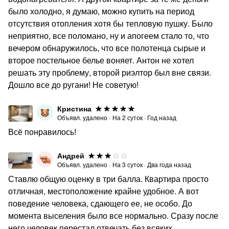
было холодно, я думаю, можно купить на период
отсутствия отопления хотя бы тепловую пушку. Было
неприятно, все поломано, ну и апогеем стало то, что
вечером обнаружилось, что все полотенца сырые и
второе постельное белье воняет. Антон не хотел
решать эту проблему, второй риэлтор был вне связи.
Дошло все до ругани! Не советую!
Кристина
Объявл. удалено
·
На
2
суток
·
Год назад
Всё понравилось!
Андрей
Объявл. удалено
·
На
3
суток
·
Два года назад
Ставлю общую оценку в три балла. Квартира просто
отличная, местоположение крайне удобное. А вот
поведение человека, сдающего ее, не особо. До
момента выселения было все нормально. Сразу после
него человек перестал отвечать без всяких