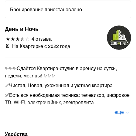
Бронирование приостановлено
День и Ночь
4 отзыва
На Квартирке с 2022 года
✨✨✨Сдаётся Квартира-студия в аренду на сутки,
недели, месяцы! ✨✨✨
✅Чистая, Новая, ухоженная и уютная квартира
✅Есть вся необходимая техника: телевизор, цифровое
ТВ, WI-FI, электрочайник, электроплита
,микроволновка, посуда, фен, утюг, стиральная
еще
машина, водонагреватель.️️
✅Всегда в комплекте свежее постельное бельё,
полотенца, средства гигиены
Удобства