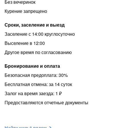
Без вечеринок
-Мы принимаем гостей с 2017 года и имеем статус , что
Курение запрещено
подтверждает высокий уровень сервиса и отличные
отзывы гостей.
Сроки, заселение и выезд
-Уважаемые гости, если у вас возникнут вопросы,
Заселение с 14:00 круглосуточно
пишите пожалуйста
Выселение в 12:00
-Залог отсутствует, бронирование от 2 суток. Цены на
Другое время по согласованию
проживание зависят от сезонности, выходных и
праздничных дней!!!
Бронирование и оплата
-Бесконтактное заселение!!!
Безопасная предоплата: 30%
-Спешите бронировать!
Бесплатная отмена: за 14 суток
Часы заселения с 14.00
Залог на время заезда: 1 ₽
Выезд до 12.00.
Предоставляются отчетные документы
Выезд до 12.00.
-В объявлении указана минимальная цена буднего дня
! Смотрите, пожалуйста, календарь.
Найти жильё рядом