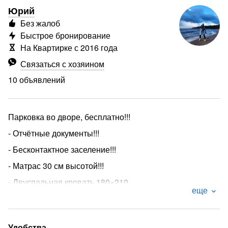
Юрий
Без жалоб
Быстрое бронирование
На Квартирке с 2016 года
Связаться с хозяином
10 объявлений
Парковка во дворе, бесплатно!!!
- Отчётные документы!!!
- Бесконтактное заселение!!!
- Матрас 30 см высотой!!!
- Двуспальная кровать 180×210
еще
- 3 энергосберегающих окна!!!
-Люкс апартаменты "У Пяти углов 2" площадью 42 кв.
м., находятся на 3 этаже кирпичного дома по адресу,
Удобства