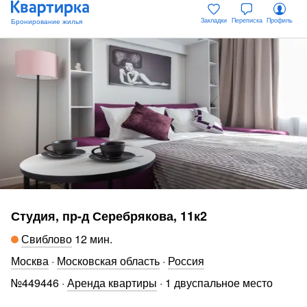
Закладки
Переписка
Профиль
Студия, пр-д Серебрякова, 11к2
Свиблово
12 мин
.
Москва
·
Московская область
·
Россия
№
449446
·
Аренда квартиры
·
1 двуспальное место