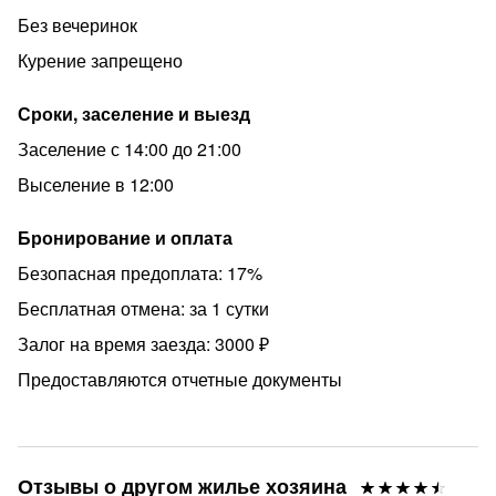
1000 рублей.
Без вечеринок
Отмена бронирования с возвратом предоплаты
Курение запрещено
возможна минимум за 1 сутки до дня заселения.
Отмена бронирования в день заселения без возврата
Сроки, заселение и выезд
предоплаты.Уважаемые гости, бронирование студии
Заселение с 14:00 до 21:00
означает, что текст объявления Вы прочитали и
Выселение в 12:00
ознакомлены с договором оферты.
ИНФРАСТРУКТУРА:
Бронирование и оплата
Район имеет развитую инфраструктуру - школы,
Безопасная предоплата: 17%
детские сады и поликлиники, в пешей доступности
Бесплатная отмена: за 1 сутки
расположен крупный торгово-развлекательный центр
EUROPOLIS. Комплекс окружают пять парков, путь до
Залог на время заезда: 3000 ₽
которых занимает от 2 до 5 минут.
Предоставляются отчетные документы
Внимание! Отключена горячая вода до 29.05
Отзывы о другом жилье хозяина