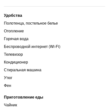
-кухня
-холодильник
Удобства
-электрический чайник
Полотенца, постельное белье
-микроволновая печь
Отопление
-фен
Горячая вода
-духовка
Беспроводной интернет (Wi‑Fi)
-посудомоечная машина
Телевизор
-стиральная машина с функцией сушки
Кондиционер
-кондиционер
Стиральная машина
ТРАНСПОРТ:
Утюг
м. Свиблово~ 11мин.пешком
Фен
м.Ботанический сад~ 11мин.пешком
Приготовление еды
м.Бабушкинская~5мин.на транспорте
Чайник
Попасть на МКАД или ТТК можно за 15 минут на