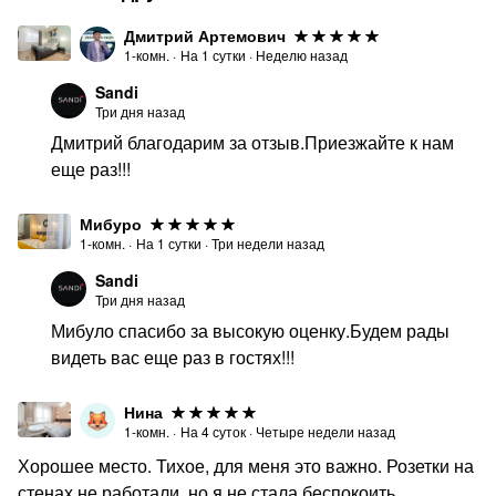
Дмитрий Артемович
1-комн.
·
На
1
сутки
·
Неделю назад
Sandi
Три дня назад
Дмитрий благодарим за отзыв.Приезжайте к нам
еще раз!!!
Мибуро
1-комн.
·
На
1
сутки
·
Три недели назад
Sandi
Три дня назад
Мибуло спасибо за высокую оценку.Будем рады
видеть вас еще раз в гостях!!!
Нина
1-комн.
·
На
4
суток
·
Четыре недели назад
Хорошее место. Тихое, для меня это важно. Розетки на
стенах не работали, но я не стала беспокоить