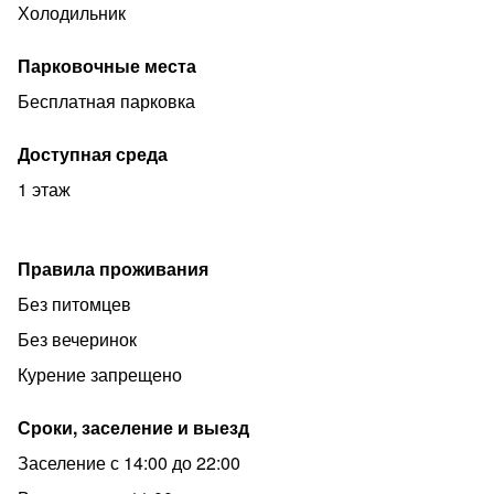
Холодильник
Всё для желающих уловить дух старого города!
Квартира полностью оборудована для комфортного
Парковочные места
проживания.
Бесплатная парковка
Постельное бельё, полотенца, фен, чайник, утюг,
гладильная доска, пылесос, телевизор, wi-fi,
Доступная среда
холодильник, микроволновая печь, посудомоечная
1 этаж
машина, стиральная машинка.
Правила проживания
Без питомцев
Без вечеринок
Курение запрещено
Сроки, заселение и выезд
Заселение с 14:00 до 22:00