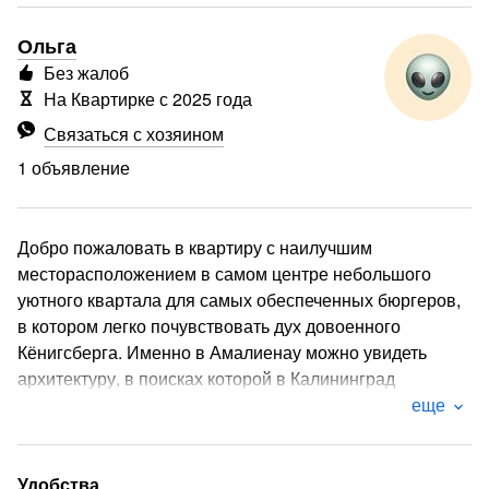
Ольга
Без жалоб
На Квартирке с 2025 года
Связаться с хозяином
1 объявление
Добро пожаловать в квартиру с наилучшим
месторасположением в самом центре небольшого
уютного квартала для самых обеспеченных бюргеров,
в котором легко почувствовать дух довоенного
Кёнигсберга. Именно в Амалиенау можно увидеть
архитектуру, в поисках которой в Калининград
приезжают многие путешественники: старинные виллы
еще
и атмосферные кирхи. Каменные мостовые и изящные
особняки бережно хранят свою историю, которая
началась больше 120 лет назад.
Удобства