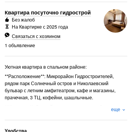
Квартира посуточно гидрострой
Без жалоб
На Квартирке с 2025 года
Связаться с хозяином
1 объявление
Уютная квартира в спальном районе:
**Расположение**: Микрорайон Гидростроителей,
рядом парк Солнечный остров и Николаевский
бульвар с летним амфитеатром, кафе и магазины,
прачечная, 3 ТЦ, кофейни, шашлычные.
**Интерьер**: Свежий ремонт, стильная мебель,
еще
полностью оборудованная кухня.
**Спальные места**: Удобная двуспальная кровать +
диван (вместимость до 4 гостей).
Удобства