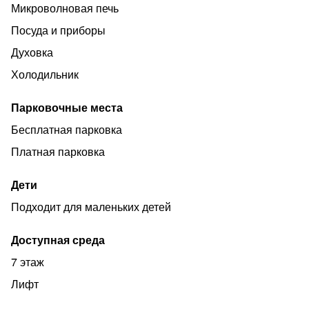
**Безопасность**: Домофон, видеонаблюдение,
Микроволновая печь
круглосуточная поддержка гостей.
Посуда и приборы
**Виды**: Окна выходят на проспект.
Духовка
**Транспорт**: 2 минута до остановки маршруток,
Холодильник
удобный выезд на трассу.
**Дополнительные +
Парковочные места
✔ **Гибкие условия** (поздний выезд, скидки за
Бесплатная парковка
длительный срок).
Платная парковка
✔ **Приветственный набор** (чай/кофе,
бутилированная вода).
Дети
✔ **Возможность бронирования** онлайн 24/7.
Подходит для маленьких детей
Доступная среда
7 этаж
Лифт