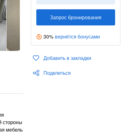
Запрос бронирования
30
%
вернётся бонусами
Добавить в закладки
Поделиться
ля
й стороны
ная мебель