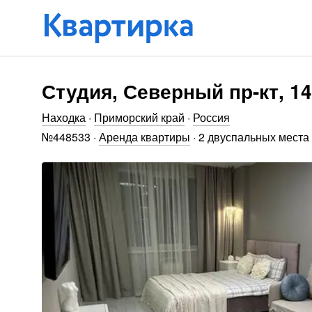
Студия, Северный пр-кт, 14
Находка
·
Приморский край
·
Россия
№
448533
·
Аренда квартиры
·
2 двуспальных места