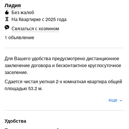
Лидия
Без жалоб
На Квартирке с 2025 года
Связаться с хозяином
1 объявление
Для Вашего удобства предусмотрено дистанционное
заключение договора и бесконтактное круглосуточное
заселение.
Сдается чистая уютная 2-х комнатная квартира общей
площадью 53.2 м.
В квартире свежий косметический ремонт; а также
еще
теплые полы, что обеспечивает комфорт даже в
сильные морозы.
Есть все для проживания: 2 двуспальных кровати, в
Удобства
том числе размера king-size, телевизоры в жилых