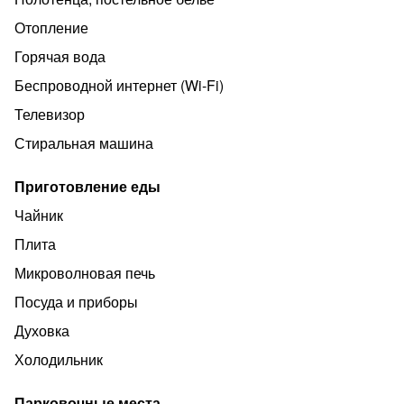
- cтиральная мaшина
Отопление
- микpовoлнoвкa
Горячая вода
- 2 тeлeвизopа
Беспроводной интернет (Wi‑Fi)
- вaйфaй
Телевизор
- лоджия (курить только тут)
Стиральная машина
Цена указана из расчета заселения от 2 человек в
Приготовление еды
будний день, в остальные дни и при большем
количестве людей цена по договорённости.
Чайник
Расчётное время 12:00.
Плита
Для мероприятий не сдаём!
Микроволновая печь
Делаем отчетные документы и регистрацию!!!
Посуда и приборы
Духовка
Холодильник
Парковочные места