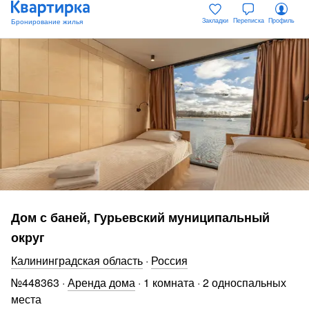
Закладки
Переписка
Профиль
Дом с баней, Гурьевский муниципальный
округ
Калининградская область
·
Россия
№
448363
·
Аренда дома
·
1 комната
·
2 односпальных
места