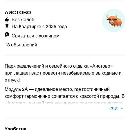
АИСТОВО
Без жалоб
На Квартирке с 2025 года
Связаться с хозяином
18 объявлений
Парк развлечений и семейного отдыха «Аистово»
приглашает вас провести незабываемые выходные и
отпуск!
Модуль 2А — идеальное место, где гостиничный
комфорт гармонично сочетается с красотой природы. В
«Аистово» вы найдете уединение для романтического
еще
отдыха вдвоем или веселое времяпрепровождение с
семьей. Каждое из наших помещений соединено
стильной террасой с живописным видом на озеро,
Удобства