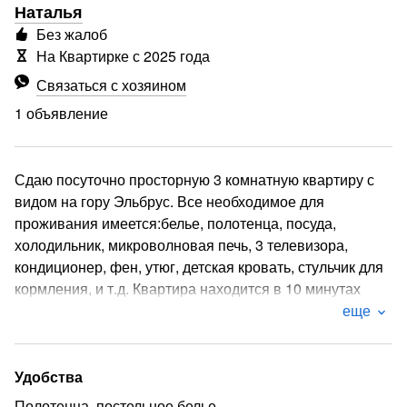
Наталья
Без жалоб
На Квартирке с 2025 года
Связаться с хозяином
1 объявление
Сдаю посуточно просторную 3 комнатную квартиру с
видом на гору Эльбрус. Все необходимое для
проживания имеется:белье, полотенца, посуда,
холодильник, микроволновая печь, 3 телевизора,
кондиционер, фен, утюг, детская кровать, стульчик для
кормления, и т.д. Квартира находится в 10 минутах
ходьбы от санатория Виктория, Жемчужина Кавказа,
еще
Русь, парк Победы, жд вокзала, рядом с домом магазин
Пятерочка, Красное белое, аптека, остановка
общественного транспорта.
Удобства
Полотенца, постельное белье