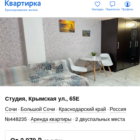
Закладки
Переписка
Профиль
Студия, Крымская ул., 65Е
Сочи
·
Большой Сочи
·
Краснодарский край
·
Россия
№
448235
·
Аренда квартиры
·
2 двуспальных места
От
2 970 ₽