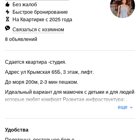
Без жалоб
Быстрое бронирование
На Квартирке с 2025 года
Связаться с хозяином
8 объявлений
Сдается квартира -студия.
Адрес ул Крымская 65Б, 3 этаж, лифт.
До моря 200м, 2-3 мин пешком.
Идеальный вариант для мамочек с детьми и для людей
которые любят комфорт Развитая инфраструктура: .
еще
Рядом много магазинов, минирынков и бутиков.
В шаговой доступности кафе, салон красоты, овощи и
фрукты и др. Пекарня, рядом кофе с круассанами
Удобства
собственного производства. Остановка авт. 30 рядом с
Полотенца, постельное белье