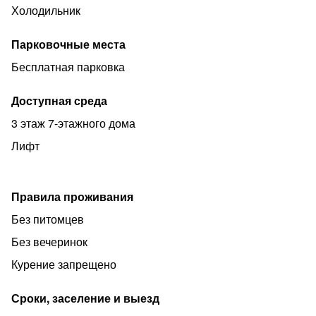
Холодильник
отдыха. Также имеются 3 пляжа санаториев
Ставрополье, Октябрьский, Фазатрон - вход
Парковочные места
бесплатный - три муниципальных пляжа. Рядом
находятся аквапарк и зоопарк в санатории
Бесплатная парковка
Октябрьский.
Доступная среда
Могу сдать на месяц, или 2 цена по договорённости!
3 этаж 7-этажного дома
Цена рассчитана для 2 взрослых и 2 детей до 10 лет
Лифт
Правила проживания
Без питомцев
Без вечеринок
Курение запрещено
Сроки, заселение и выезд