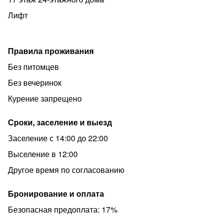
Заезд - после 14:00
Лифт
Выезд - до 12:00
Ранний заезд и поздний выезд обсуждаются
Правила проживания
индивидуально!
Без питомцев
Доступно бесконтактное заселение в ночное время - по
Без вечеринок
запросу
Курение запрещено
КВАРТИРА НЕ СДАЕТСЯ ПОД МЕРОПРИЯТИЯ
ЛЮБОГО ФОРМАТА, ЛИЦАМ МОЛОЖЕ 21 ЛЕТ только
Сроки, заселение и выезд
по согласованию! КУРЕНИЕ (вт.ч. кальян и тп.)
КАТЕГОРИЧЕСКИ ЗАПРЕЩЕНО, ПРОЖИВАНИЕ С
Заселение с 14:00 до 22:00
ПИТОМЦАМИ ТОЛЬКО ПО СОГЛАСОВАНИЮ!
Выселение в 12:00
Ждём Вас в гости !
Другое время по согласованию
Бронирование и оплата
Безопасная предоплата: 17%