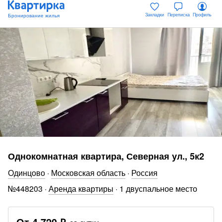
Закладки
Переписка
Профиль
Однокомнатная квартира, Северная ул., 5к2
Одинцово
·
Московская область
·
Россия
№
448203
·
Аренда квартиры
·
1 двуспальное место
От
4 720 ₽