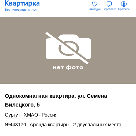
Закладки
Переписка
Профиль
Однокомнатная квартира, ул. Семена
Билецкого, 5
Сургут
·
ХМАО
·
Россия
№
448170
·
Аренда квартиры
·
2 двуспальных места