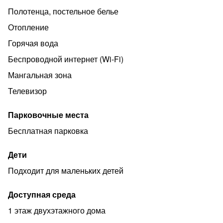
Общая ванная комната на этаже на 3 номера: душ,
Полотенца, постельное белье
раковина, туалет.
Отопление
В стоимость входит: постельное бельё, полотенца,
ванные принадлежности (шампунь, гель для душа,
Горячая вода
мыло, зубной набор)
Беспроводной интернет (Wi‑Fi)
WI-Fi бесплатно на всей территории.
Мангальная зона
Бесплатная частная парковка на территории.
Телевизор
Парковочные места
Бесплатная парковка
Дети
Подходит для маленьких детей
Доступная среда
1 этаж двухэтажного дома