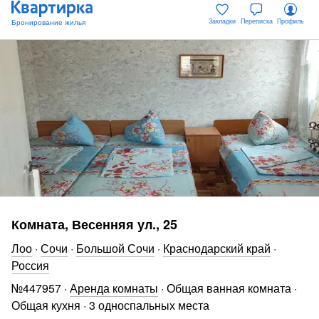
Закладки
Переписка
Профиль
Комната, Весенняя ул., 25
Лоо
·
Сочи
·
Большой Сочи
·
Краснодарский край
·
Россия
№
447957
·
Аренда комнаты
·
Общая ванная комната
·
Общая кухня
·
3 односпальных места