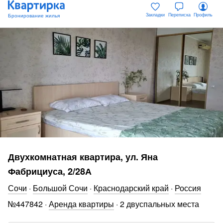
Закладки
Переписка
Профиль
Двухкомнатная квартира, ул. Яна
Фабрициуса, 2/28А
Сочи
·
Большой Сочи
·
Краснодарский край
·
Россия
№
447842
·
Аренда квартиры
·
2 двуспальных места