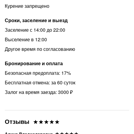
Если у вас есть вопросы или вы пока не уверены в
Курение запрещено
выборе, пожалуйста, напишите мне в личные
сообщения — с радостью все расскажу и помогу
Сроки, заселение и выезд
определиться! Это позволит избежать отмен и
Заселение с 14:00 до 22:00
сохранить доступность объявления. Спасибо за
Выселение в 12:00
понимание!
Другое время по согласованию
Свободные даты быстро разбирают – не упустите
возможность забронировать по выгодной цене!
Бронирование и оплата
✨ Забронируйте сейчас и подарите себе отдых в Сочи!
Безопасная предоплата: 17%
Бесплатная отмена: за 60 суток
Залог на время заезда: 3000 ₽
Отзывы
Алина Владиславовна