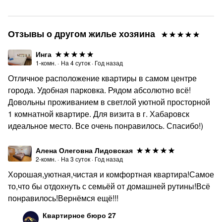
Отзывы о другом жилье хозяина
Инга
1-комн.
·
На
4
суток
·
Год назад
Отличное расположение квартиры в самом центре
города. Удобная парковка. Рядом абсолютно всё!
Довольны проживанием в светлой уютной просторной
1 комнатной квартире. Для визита в г. Хабаровск
идеальное место. Все очень понравилось. Спасибо!)
Алена Олеговна Лидовская
2-комн.
·
На
3
суток
·
Год назад
Хорошая,уютная,чистая и комфортная квартира!Самое
то,что бы отдохнуть с семьёй от домашней рутины!Всё
понравилось!Вернёмся ещё!!!
Квартирное бюро 27