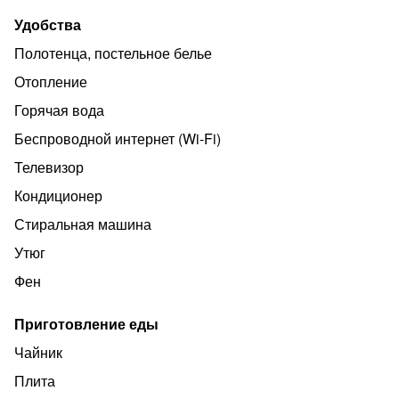
приборы, чистое постельное белье и полотенца,
Удобства
средства гигиены, ☕ чай и сахар , 🆓 бесплатный wi-fi,
Полотенца, постельное белье
чистая питьевая вода.
Отопление
‍➡️ Рядом ТЦ Южный парк, фитнес-клуб Наутилус, МФЦ,
магазины и поликлиники, салоны красоты.
Горячая вода
Беспроводной интернет (Wi‑Fi)
Телевизор
Кондиционер
Стиральная машина
Утюг
Фен
Приготовление еды
Чайник
Плита