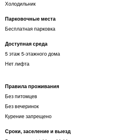
23, квартира не сдаётся.
Холодильник
Цена действительна для двоих гостей. При большем
количестве гостей, цена увеличивается на 700 рублей в
Парковочные места
сутки за каждого гостя
Бесплатная парковка
При бронировании вноситься предоплата в размере
суточного проживания.
Доступная среда
Заселение после 15:00, выезд до 11:00.
5 этаж 5-этажного дома
Бесконтактный заезд/выезд в удобное для Вас время.
Нет лифта
Буду рада Вас видеть в Калининграде!
Правила проживания
Без питомцев
Без вечеринок
Курение запрещено
Сроки, заселение и выезд