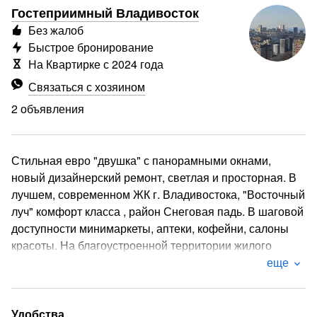
Гостеприимный Владивосток
Без жалоб
Быстрое бронирование
На Квартирке с 2024 года
Связаться с хозяином
2 объявления
Стильная евро "двушка" с панорамными окнами,
новый дизайнерский ремонт, светлая и просторная. В
лучшем, современном ЖК г. Владивостока, "Восточный
луч" комфорт класса , район Снеговая падь. В шаговой
доступности минимаркеты, аптеки, кофейни, салоны
красоты. На благоустроенной территории жилого
комплекса есть, все необходимое для гостей любого
еще
возраста. Вокруг дома организована парковка с
большим количеством парковочных мест. Квартира в
районе с развитой инфраструктурой, выездом на
Удобства