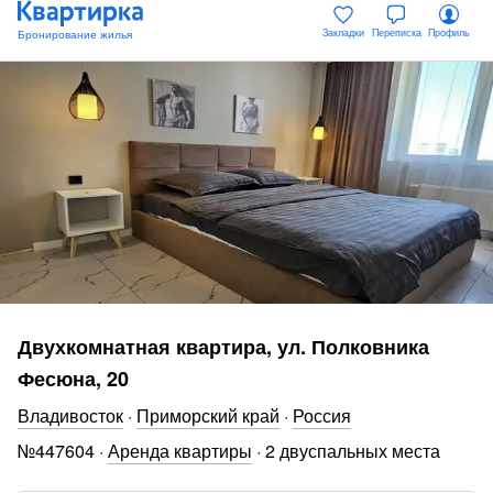
Закладки
Переписка
Профиль
Двухкомнатная квартира, ул. Полковника
Фесюна, 20
Владивосток
·
Приморский край
·
Россия
№
447604
·
Аренда квартиры
·
2 двуспальных места