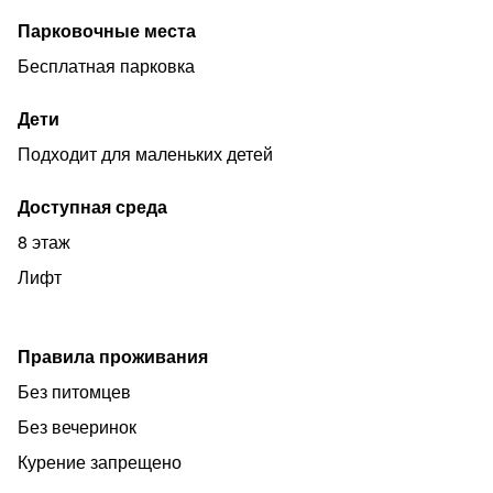
Важно!!! Курение в квартире и подъезде категорически
Парковочные места
запрещено.
Бесплатная парковка
Вечеринки, дни рождения, мероприятия- запрещено.
Животные, любые- запрещено.
Дети
Платёжеспособные, аккуратные, цивилизованные
Подходит для маленьких детей
гости, добро пожаловать!!!
Доступная среда
8 этаж
Лифт
Правила проживания
Без питомцев
Без вечеринок
Курение запрещено