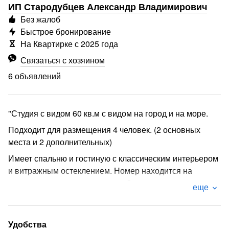
ИП Стародубцев Александр Владимирович
Без жалоб
Быстрое бронирование
На Квартирке с 2025 года
Связаться с хозяином
6 объявлений
"Студия с видом 60 кв.м с видом на город и на море.
Подходит для размещения 4 человек. (2 основных
места и 2 дополнительных)
Имеет спальню и гостиную с классическим интерьером
и витражным остеклением. Номер находится на
последнем этаже здания, что обеспечивает
еще
приватность проживания и прекрасный вид на город.
В номере: 1 двуспальная кровать, 1 диван
двуспальный, два кресла.
Удобства