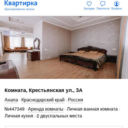
Закладки
Переписка
Профиль
Комната, Крестьянская ул., 3А
Анапа
·
Краснодарский край
·
Россия
№
447349
·
Аренда комнаты
·
Личная ванная комната
·
Личная кухня
·
2 двуспальных места