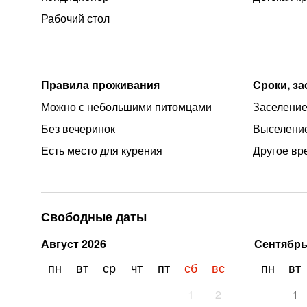
Рабочий стол
Правила проживания
Сроки, з
Можно с небольшими питомцами
Заселение
Без вечеринок
Выселение
Есть место для курения
Другое вр
Свободные даты
Август
2026
Сентябр
пн
вт
ср
чт
пт
сб
вс
пн
вт
1
2
1