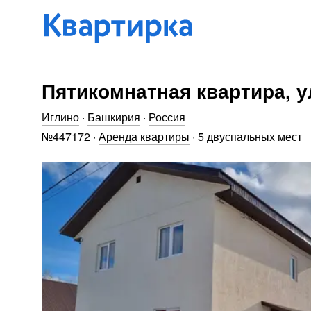
Пятикомнатная квартира, ул
Иглино
·
Башкирия
·
Россия
№
447172
·
Аренда квартиры
·
5 двуспальных мест