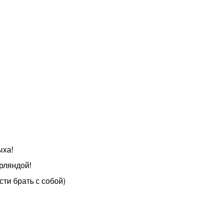
ыха!
ирляндой!
ти брать с собой)