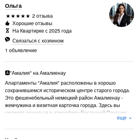
Ольга
2 отзыва
Хорошие отзывы
На Квартирке с 2025 года
Связаться с хозяином
1 объявление
‍🅰️"Амалия" на Амалиенау
‍Апартаменты "Амалия" расположены в хорошо
сохранившемся историческом центре старого города.
Это фешенебельный немецкий район Амалиенау -
жемчужина и визитная карточка города. Здесь вы
сможете окунуться в атмосферу Восточной Пруссии:
еще
европейские улочки, мощеные брусчаткой,
причудливые немецкие домики, черепичные крыши и
каштановые аллеи. Апартаменты окружены кирхой