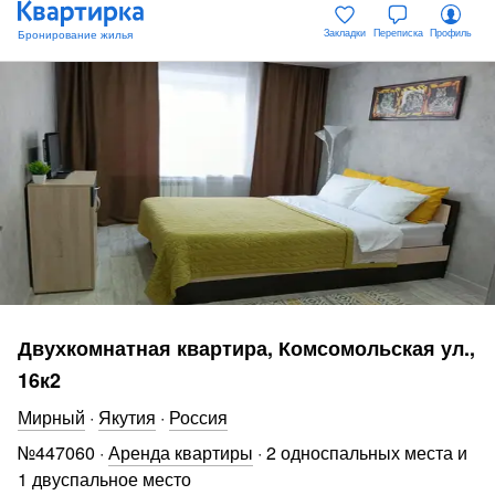
Закладки
Переписка
Профиль
Двухкомнатная квартира, Комсомольская ул.,
16к2
Мирный
·
Якутия
·
Россия
№
447060
·
Аренда квартиры
·
2 односпальных места и
1 двуспальное место