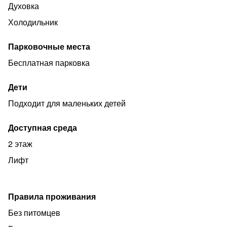
Духовка
По согласованию ранний заезд и поздний выезд.
Холодильник
Скидки на длительное проживание обговариваются
индивидуально.
Парковочные места
Запрещено:
Бесплатная парковка
❌Проводить шумные мероприятия;
Дети
❌Курение внутри квартиры.
Подходит для маленьких детей
✅ Дополнительные услуги:
▪️Предоставление отчетных документов (входит в
Доступная среда
стоимость проживания)
2 этаж
▪️Трансфер;
Лифт
▪️Заказ уборки в любой день
Правила проживания
Без питомцев