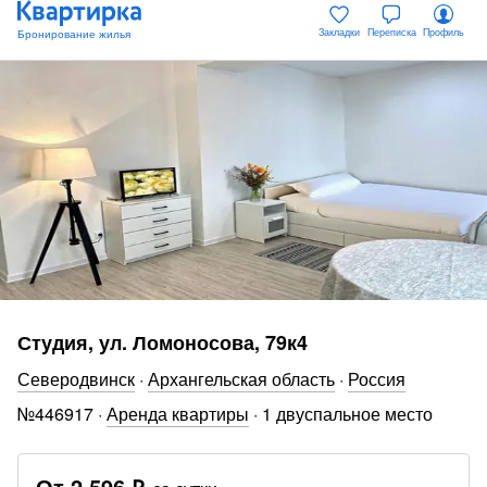
Закладки
Переписка
Профиль
Студия, ул. Ломоносова, 79к4
Северодвинск
·
Архангельская область
·
Россия
№
446917
·
Аренда квартиры
·
1 двуспальное место
От
2 596 ₽