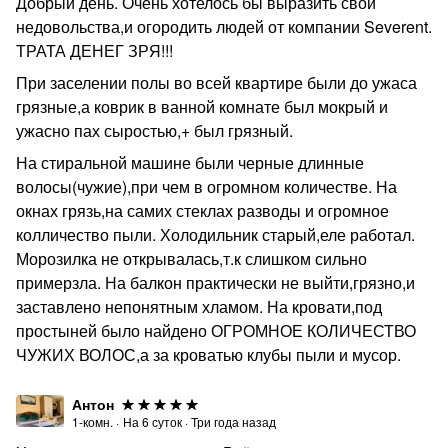
Добрый день. Очень хотелось бы выразить свои
сотрудничество на выгодных условиях!
недовольства,и огородить людей от компании Severent.
ТРАТА ДЕНЕГ ЗРЯ!!!
При заселении полы во всей квартире были до ужаса
грязные,а коврик в ванной комнате был мокрый и
ужасно пах сыростью,+ был грязный.
На стиральной машине были черные длинные
волосы(чужие),при чем в огромном количестве. На
окнах грязь,на самих стеклах разводы и огромное
колличество пыли. Холодильник старый,еле работал.
Морозилка не открывалась,т.к слишком сильно
примерзла. На балкон практически не выйти,грязно,и
заставлено непонятным хламом. На кровати,под
простыней было найдено ОГРОМНОЕ КОЛИЧЕСТВО
ЧУЖИХ ВОЛОС,а за кроватью клубы пыли и мусор.
Антон
1-комн.
·
На
6
суток
·
Три года назад