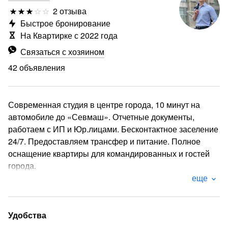
2 отзыва
Быстрое бронирование
На Квартирке с 2022 года
Связаться с хозяином
42 объявления
Современная студия в центре города, 10 минут на
автомобиле до «Севмаш». Отчетные документы,
работаем с ИП и Юр.лицами. Бесконтактное заселение
24/7. Предоставляем трансфер и питание. Полное
оснащение квартиры для командированных и гостей
города.
еще
Идеальный вариант для тех, кто хочет разместиться в
просторных апартаментах с балконом в центре города:
* Удобная двуспальная кровать. Новое постельное
Удобства
бельё, мягкие подушки и воздушные одеяла;