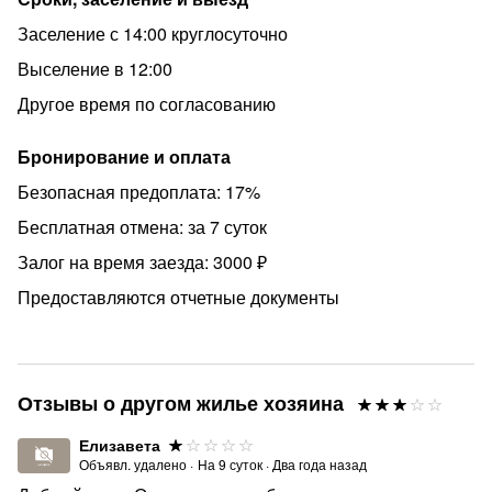
банка.
Заселение с 14:00 круглосуточно
- Предоставляем полный пакет документов
командированным сотрудникам.
Выселение в 12:00
- Заявки на бронирования обрабатываются с 9:00 до
Другое время по согласованию
20:30 по мск.
Бронирование и оплата
- В стоимость аренды входит 1 комплект постельного
белья.
Безопасная предоплата: 17%
- Дополнительное место(диван) для ребенка до 18 лет.
Бесплатная отмена: за 7 суток
----------------------------------------------------------------------------
Залог на время заезда: 3000 ₽
Бронируйте!
Предоставляются отчетные документы
Нажимайте на сердечко и добавляйте наше
объявление в закладки, чтобы вернуться к нему позже.
----------------------------------------------------------------------------
Отзывы о другом жилье хозяина
Если хотите снять квартиру посуточно, то наша
Елизавета
компания отличный выбор.
Объявл. удалено
·
На
9
суток
·
Два года назад
Рады видеть вас! Готовы предложить долгосрочное