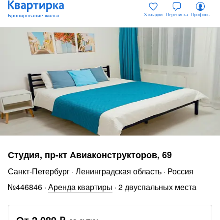
Закладки
Переписка
Профиль
Студия, пр-кт Авиаконструкторов, 69
Санкт-Петербург
·
Ленинградская область
·
Россия
№
446846
·
Аренда квартиры
·
2 двуспальных места
От
2 089 ₽