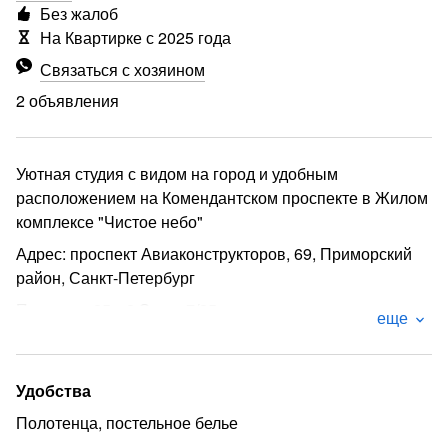
Без жалоб
На Квартирке с 2025 года
Связаться с хозяином
2 объявления
Уютная студия с видом на город и удобным
расположением на Комендантском проспекте в Жилом
комплексе "Чистое небо"
Адрес: проспект Авиаконструкторов, 69, Приморский
район, Санкт-Петербург
Площадь: 25 м2 Этаж: 7/25
еще
Для наших гостей мы постарались создать
максимальный комфорт:
Удобства
- Двухспальная кровать с ортопедическим матрацем,
белоснежное постельное бельё высокого качества как
Полотенца, постельное белье
в гостиницах, шторы блэкаут, ручной отпариватель,