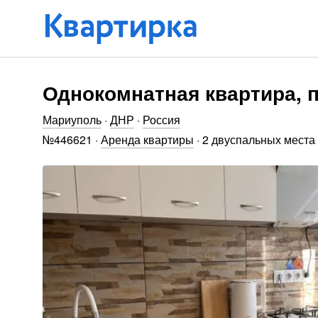
Однокомнатная квартира, п
Мариуполь
·
ДНР
·
Россия
№
446621
·
Аренда квартиры
·
2 двуспальных места