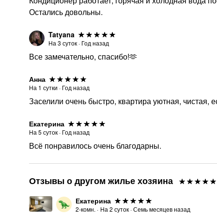
Кондиционер работает, горячая и холодная вода п
Остались довольны.
Tatyana
На
3
суток
·
Год назад
Все замечательно, спасибо!🫶
Анна
На
1
сутки
·
Год назад
Заселили очень быстро, квартира уютная, чистая, 
Екатерина
На
5
суток
·
Год назад
Всё понравилось очень благодарны.
Отзывы о другом жилье хозяина
Екатерина
2-комн.
·
На
2
суток
·
Семь месяцев назад