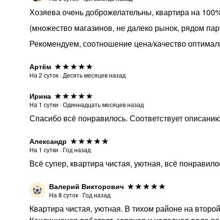
Хозяева очень доброжелательны, квартира на 100%
(множество магазинов, не далеко рынок, рядом пар
Рекомендуем, соотношение цена/качество оптимал
Артём
На
2
суток
·
Десять месяцев назад
Ирина
На
1
сутки
·
Одиннадцать месяцев назад
Спасибо всё понравилось. Соответствует описани
Александр
На
1
сутки
·
Год назад
Всё супер, квартира чистая, уютная, всё понравило
Валерий Викторович
На
8
суток
·
Год назад
Квартира чистая, уютная. В тихом районе на второ