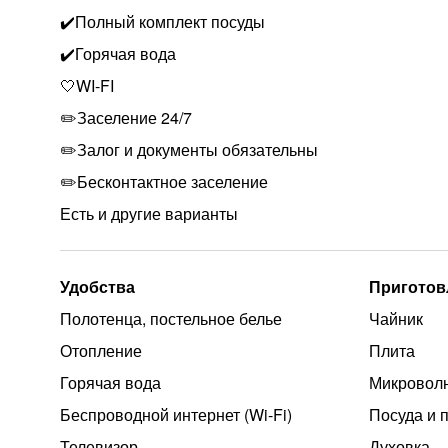
✔️Полный комплект посуды
✔️Горячая вода
🤍WI-FI
✏️Заселение 24/7
✏️Залог и документы обязательны
✏️Бесконтактное заселение
Есть и другие варианты
Удобства
Приготов
Полотенца, постельное белье
Чайник
Отопление
Плита
Горячая вода
Микроволн
Беспроводной интернет (Wi‑Fi)
Посуда и 
Телевизор
Духовка