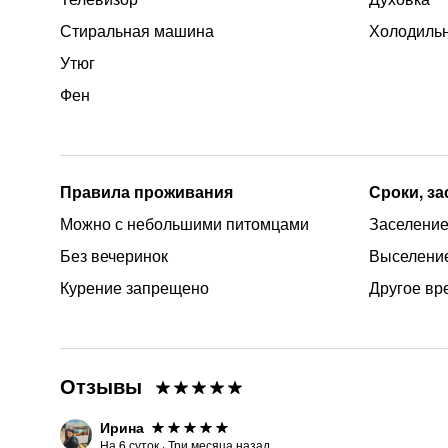
Стиральная машина
Холодиль
Утюг
Фен
Правила проживания
Сроки, з
Можно с небольшими питомцами
Заселение
Без вечеринок
Выселение
Курение запрещено
Другое вр
Отзывы
Ирина
На
6
суток
·
Три месяца назад