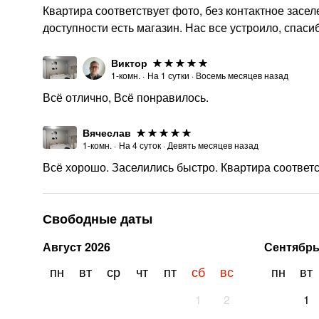
Квартира соответствует фото, без контактное засел
доступности есть магазин. Нас все устроило, спасиб
Виктор
1-комн.
·
На
1
сутки
·
Восемь месяцев назад
Всё отлично, Всё понравилось.
Вячеслав
1-комн.
·
На
4
суток
·
Девять месяцев назад
Всё хорошо. Заселились быстро. Квартира соответс
Свободные даты
Август
2026
Сентябр
пн
вт
ср
чт
пт
сб
вс
пн
вт
1
2
1