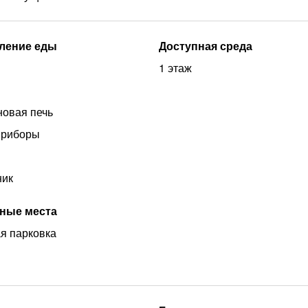
ление еды
Доступная среда
1 этаж
овая печь
приборы
ник
ные места
я парковка