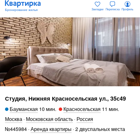
Закладки
Переписка
Профиль
Студия, Нижняя Красносельская ул., 35с49
Бауманская
10 мин
.
Красносельская
11 мин
.
Москва
·
Московская область
·
Россия
№
445984
·
Аренда квартиры
·
2 двуспальных места