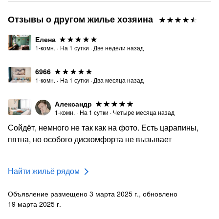
Отзывы о другом жилье хозяина
Елена
1-комн.
·
На
1
сутки
·
Две недели назад
6966
1-комн.
·
На
1
сутки
·
Два месяца назад
Александр
1-комн.
·
На
1
сутки
·
Четыре месяца назад
Сойдёт, немного не так как на фото. Есть царапины,
пятна, но особого дискомфорта не вызывает
Найти жильё рядом
Объявление размещено 3 марта 2025 г., обновлено
19 марта 2025 г.