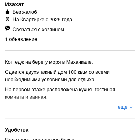
Изахат
Без жалоб
На Квартирке с 2025 года
Связаться с хозяином
1 объявление
Коттедж на берегу моря в Махачкале.
Сдается двухэтажный дом 100 кв.м со всеми
необходимыми условиями для отдыха.
На первом этаже расположена кухня- гостиная
комната и ванная.
На втором этаже 2 спальни и балкон.
еще
Во дворе мангальная зона, самовар, беседка
Рестораны, кафе, супермаркет, гастраном все по
Удобства
шаговой доступности.
Полотенца, постельное белье