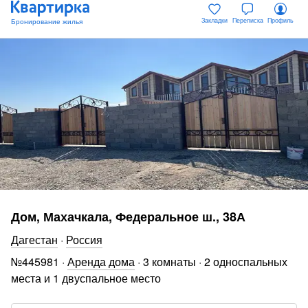
Закладки
Переписка
Профиль
Дом, Махачкала, Федеральное ш., 38А
Дагестан
·
Россия
№
445981
·
Аренда дома
·
3 комнаты
·
2 односпальных
места и 1 двуспальное место