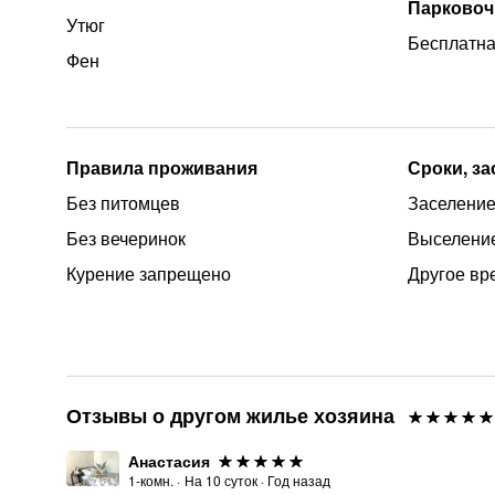
Парковоч
Утюг
Бесплатна
Фен
Правила проживания
Сроки, з
Без питомцев
Заселение
Без вечеринок
Выселение
Курение запрещено
Другое вр
Отзывы о другом жилье хозяина
Анастасия
1-комн.
·
На
10
суток
·
Год назад