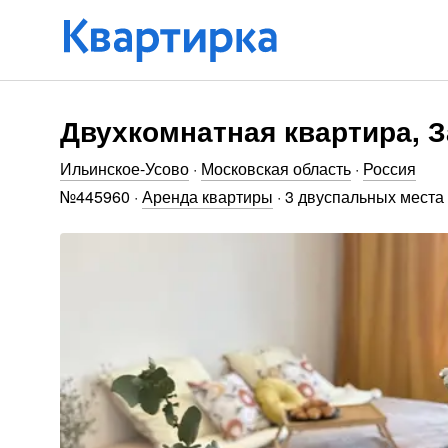
Двухкомнатная квартира, З
Ильинское-Усово
·
Московская область
·
Россия
№
445960
·
Аренда квартиры
·
3 двуспальных места