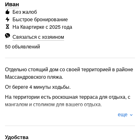
Иван
Без жалоб
Быстрое бронирование
На Квартирке с 2025 года
Связаться с хозяином
50 объявлений
Отдельно стоящий дом со своей территорией в районе
Массандровского пляжа.
От береге 4 минуты ходьбы.
На территории есть роскошная терраса для отдыха, с
мангалом и столиком для вашего отдыха.
В доме две полноценные квартиры с отдельными
еще
входами.
Одна квартира однокомнатная с полноценной
Удобства
изолированной спальней, вторая двухкомнатная с