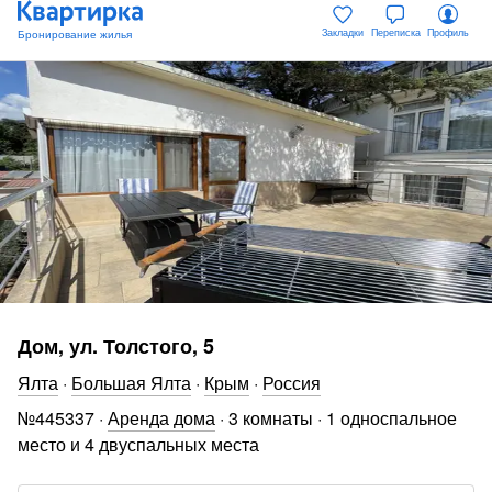
Закладки
Переписка
Профиль
Дом, ул. Толстого, 5
Ялта
·
Большая Ялта
·
Крым
·
Россия
№
445337
·
Аренда дома
·
3 комнаты
·
1 односпальное
место и 4 двуспальных места