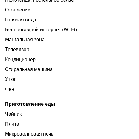
холодильник, телевизор.
Отопление
В санузле стиральная машина, умывальник, душевая и
Горячая вода
туалет.
Беспроводной интернет (Wi‑Fi)
Мангальная зона
Телевизор
Кондиционер
Стиральная машина
Утюг
Фен
Приготовление еды
Чайник
Плита
Микроволновая печь