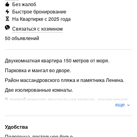
Без жалоб
Быстрое бронирование
На Квартирке с 2025 года
Связаться с хозяином
50 объявлений
Двухкомнатная квартира 150 метров от моря.
Парковка и мангал во дворе.
Район массандровского пляжа и памятника Ленина.
Две изолированные комнаты.
В первой комнате двуспальная кровать, кондиционер,
еще
телевизор, шкаф.
Во второй комнате двуспальный диван, кресло,
кондиционер, шкаф, телевизор, выход на балкон.
Удобства
На кухне обеденный стол, плита, микроволновка,
Полотенца, постельное белье