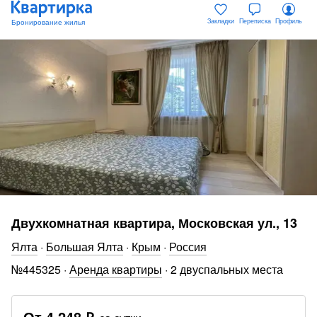
Закладки
Переписка
Профиль
Двухкомнатная квартира, Московская ул., 13
Ялта
·
Большая Ялта
·
Крым
·
Россия
№
445325
·
Аренда квартиры
·
2 двуспальных места
От
4 248 ₽