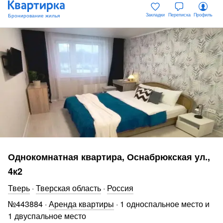
Закладки
Переписка
Профиль
Однокомнатная квартира, Оснабрюкская ул.,
4к2
Тверь
·
Тверская область
·
Россия
№
443884
·
Аренда квартиры
·
1 односпальное место и
1 двуспальное место