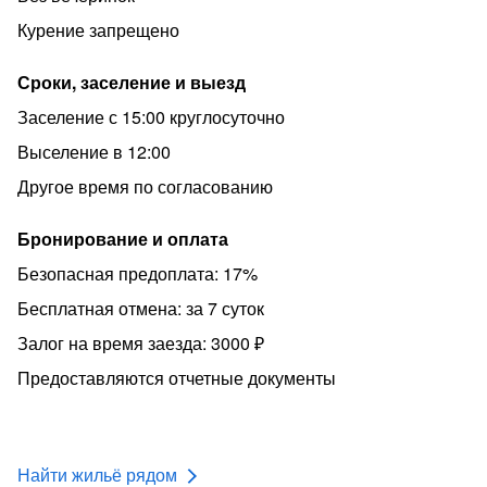
- Белоснежное постельное бельё, полотенца (по 4 шт. ),
одноразовые тапочки;
Курение запрещено
- Гигиенические и косметические средства
Сроки, заселение и выезд
(предоставляется единоразово);
Заселение с 15:00 круглосуточно
- Приветственный продуктовый набор
(предоставляется единоразово);
Выселение в 12:00
- Посуда, моющие средства;
Другое время по согласованию
- Холодильник;
Бронирование и оплата
- Индукционная плита, вытяжка;
Безопасная предоплата: 17%
- Микроволновая печь;
Бесплатная отмена: за 7 суток
- Электрочайник;
Залог на время заезда: 3000 ₽
- Стиральная машина, сушилка для белья;
Предоставляются отчетные документы
- Фен;
- Утюг, гладильная доска;
- Телевизор, smart tv;
Найти жильё рядом